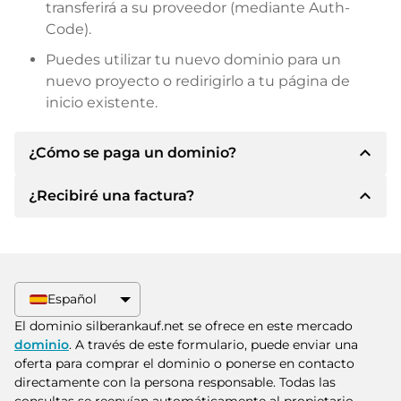
transferirá a su proveedor (mediante Auth-
Code).
Puedes utilizar tu nuevo dominio para un
nuevo proyecto o redirigirlo a tu página de
inicio existente.
expand_less
¿Cómo se paga un dominio?
expand_less
¿Recibiré una factura?
Tras llegar a un acuerdo, el propietario le
informará de los detalles del pago. A
continuación, el propietario le facilitará los datos
Sí, el vendedor le enviará la factura
bancarios SEPA y, si lo desea, también le ofrecerá
correspondiente. Para precios de compra
Paypal u otros métodos de pago.
superiores, también recibirá un contrato de
Español
compra adicional si lo solicita.
Indique siempre el nombre de dominio y el
El dominio silberankauf.net se ofrece en este mercado
número de factura al realizar la transferencia.
dominio
. A través de este formulario, puede enviar una
oferta para comprar el dominio o ponerse en contacto
directamente con la persona responsable. Todas las