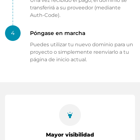
Una vez recibido el pago, el dominio se
transferirá a su proveedor (mediante
Auth-Code).
4
Póngase en marcha
Puedes utilizar tu nuevo dominio para un
proyecto o simplemente reenviarlo a tu
página de inicio actual.
highlight
Mayor visibilidad